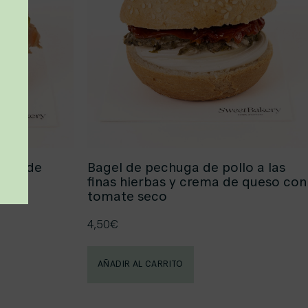
rema de
Bagel de pechuga de pollo a las
finas hierbas y crema de queso con
tomate seco
4,50
€
AÑADIR AL CARRITO