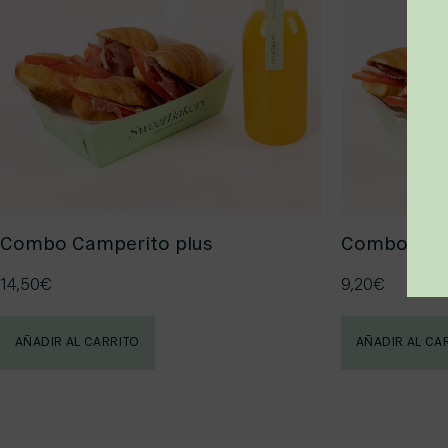
Combo Camperito plus
Combo Cam
14,50
€
9,20
€
AÑADIR AL CARRITO
AÑADIR AL CA