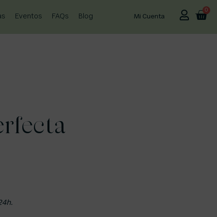
0
as
Eventos
FAQs
Blog
Mi Cuenta
erfecta
24h.