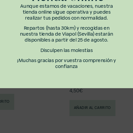
Aunque estamos de vacaciones, nuestra
tienda online sigue operativa y puedes
realizar tus pedidos con normalidad.
Repartos (hasta 30km) y recogidas en
nuestra tienda de Viapol (Sevilla) estarán
disponibles a partir del 25 de agosto.
Disculpen las molestias
¡Muchas gracias por vuestra comprensión y
confianza
perito
Brioche de salmón y c
queso con pepinillos
4,50
€
RRITO
AÑADIR AL CARRITO