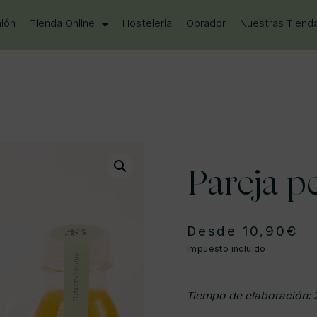
ión
Tienda Online
Hostelería
Obrador
Nuestras Tiend
Pareja p
Desde
10,90
€
Impuesto incluido
Tiempo de elaboración: 