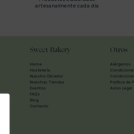
artesanalmente cada día
Sweet Bakery
Otros
Home
Alérgenos
Hostelería
Condicione
Nuestro Obrador
Condicione
Nuestras Tiendas
Política de 
Eventos
Aviso Legal
FAQs
Blog
Contacto