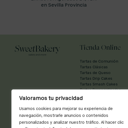
en Sevilla Provincia
Tienda Online
Tartas de Comunión
Tartas Clásicas
Tartas de Queso
Tartas Drip Cakes
Tartas Smash Cakes
Tartas Personalizadas
Tartas de Números
Valoramos tu privacidad
Vasitos de Tarta
Bizcochos
Usamos cookies para mejorar su experiencia de
Sweeties
navegación, mostrarle anuncios o contenidos
Dulces
personalizados y analizar nuestro tráfico. Al hacer clic
Café de Especialidad