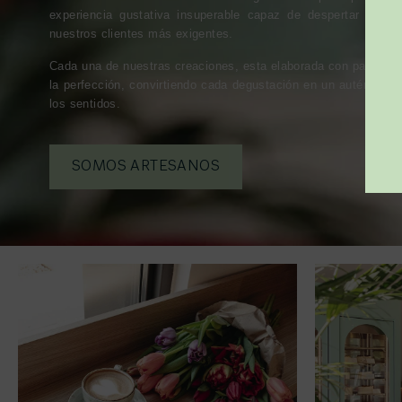
experiencia gustativa insuperable capaz de despertar los s
nuestros clientes más exigentes.
Cada una de nuestras creaciones, esta elaborada con pasión 
la perfección, convirtiendo cada degustación en un auténtico p
los sentidos.
SOMOS ARTESANOS