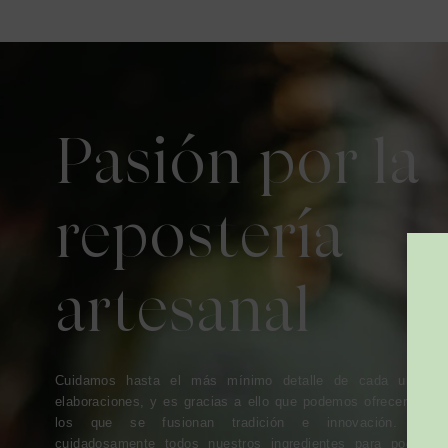
Pasión por la
repostería
artesanal
Cuidamos hasta el más mínimo detalle de cada uno de
elaboraciones, y es gracias a ello que podemos ofreceros pr
los que se fusionan tradición e innovación. Selec
cuidadosamente todos nuestros ingredientes para poder of