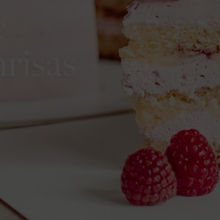
e
nrisas