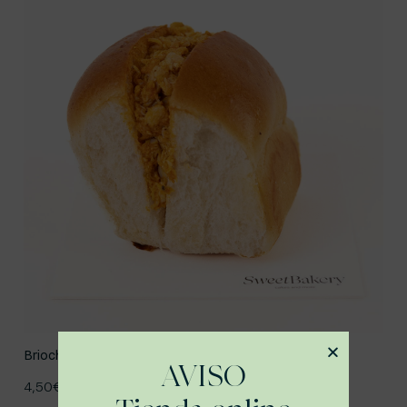
Brioche-roll de pollo al curry
AVISO
4,50
€