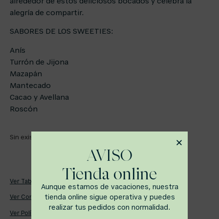
alrededor de estos deliciosos bocados y celebra la
alegría de compartir.
SABORES DE LOS SWEETIES:
Anís
Turrón de Jijona
Mazapán
Mantecado
Cacao y Avellana
Roscón
Sin existencias
AVISO
Tienda online
Ver Tabla de Alérgenos
Aunque estamos de vacaciones, nuestra
tienda online sigue operativa y puedes
Ver Condiciones de Reparto
realizar tus pedidos con normalidad.
Ver Política de Devoluciones, Cambios y Cancelaciones