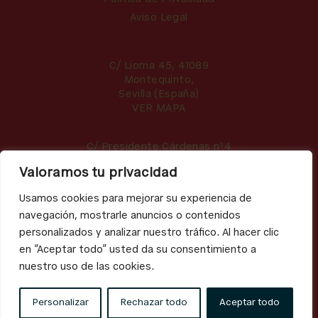
Aviso Legal
C/ Liorna 45, 41089
Montequinto,
Sevilla (España)
VER MAPA
C/ Presidente Cárdenas nº4
41013 Sevilla
Valoramos tu privacidad
VER MAPA
Usamos cookies para mejorar su experiencia de
C/ Bailén, 4
navegación, mostrarle anuncios o contenidos
41001 Sevilla
personalizados y analizar nuestro tráfico. Al hacer clic
VER MAPA
en “Aceptar todo” usted da su consentimiento a
nuestro uso de las cookies.
(34) 609 053 530
clientes@sweetbakery.es
Personalizar
Rechazar todo
Aceptar todo