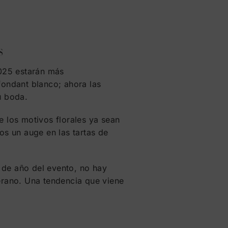
s
2025 estarán más
fondant blanco; ahora las
u boda.
e los motivos florales ya sean
s un auge en las tartas de
 de año del evento, no hay
verano. Una tendencia que viene