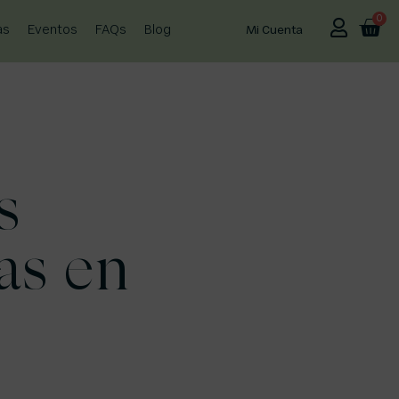
0
as
Eventos
FAQs
Blog
Mi Cuenta
s
as en