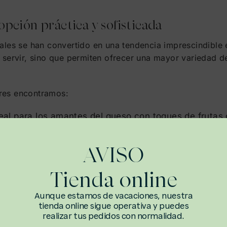
 opción práctica y sofisticada
uales se han convertido en una tendencia imprescindibl
e servir, sino que permiten ofrecer una mayor variedad 
res encontramos:
eal para los amantes del queso con toques de frutas 
ellanas, una combinación irresistible para los más
AVISO
bores innovadores como pistacho o
opción fresca y ligera perfecta para bodas de
Tienda online
ncluir opciones sin gluten o sin lactosa, asegurando qu
Aunque estamos de vacaciones, nuestra
re sin preocupaciones.
tienda online sigue operativa y puedes
realizar tus pedidos con normalidad.