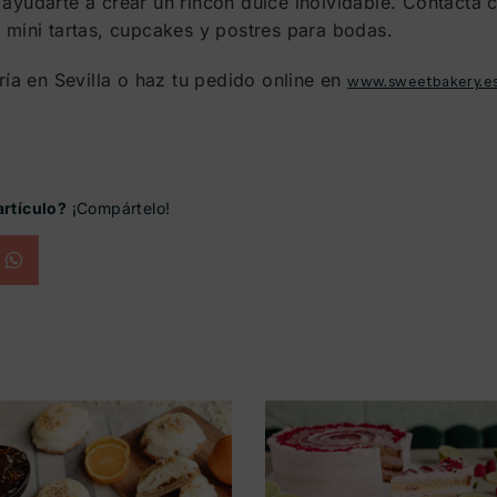
 ayudarte a crear un rincón dulce inolvidable. Contacta
, mini tartas, cupcakes y postres para bodas.
ría en Sevilla o haz tu pedido online en
www.sweetbakery.e
artículo?
¡Compártelo!