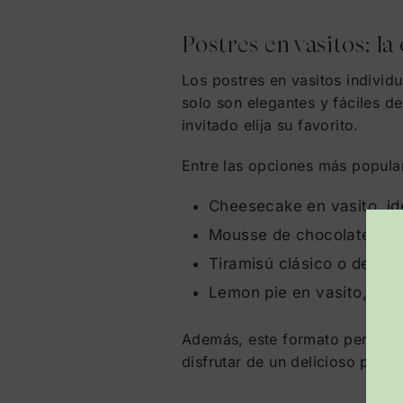
Postres en vasitos: la
Los postres en vasitos individ
solo son elegantes y fáciles d
invitado elija su favorito.
Entre las opciones más popula
Cheesecake en vasito, id
Mousse de chocolate y av
Tiramisú clásico o de sa
Lemon pie en vasito, una 
Además, este formato permite i
disfrutar de un delicioso post