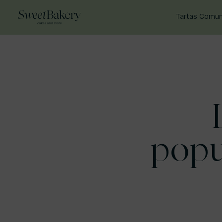
Tartas Comun
popu