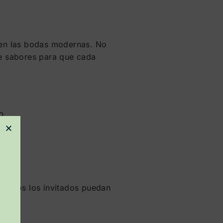
e en las bodas modernas. No
de sabores para que cada
o
e todos los invitados puedan