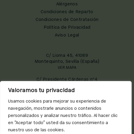
Alérgenos
Condiciones de Reparto
Condiciones de Contratación
Política de Privacidad
Aviso Legal
C/ Liorna 45, 41089
Montequinto, Sevilla (España)
VER MAPA
C/ Presidente Cárdenas nº4
41013 Sevilla
Valoramos tu privacidad
VER MAPA
Usamos cookies para mejorar su experiencia de
C/ Bailén, 4
navegación, mostrarle anuncios o contenidos
41001 Sevilla
personalizados y analizar nuestro tráfico. Al hacer clic
VER MAPA
en “Aceptar todo” usted da su consentimiento a
nuestro uso de las cookies.
(34) 609 053 530